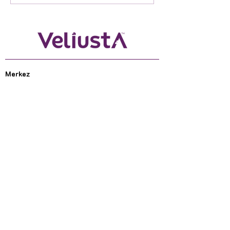
EGE KOOPERATİFİ
Merkez
Veli Usta Gıda San Ltd Şti, Bademler Mah.
Seferihisar Cad. No:72 URLA - İZMİR
TÜRKİYE
+90 232 776 63 63
+90 530 221 39 11
info@veliusta.com
OEM
Gizlilik
Gıda Güvenliği Politikası
Haberler &Fırsatlar
Yeni lezzet lansmanları, harika fırsatlar ve daha fazlası için
kaydolun.