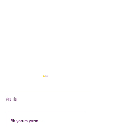
Yorumlar
VeliustA - İMPO Motor
VeliustA - İZMİR MENEMEN KUZEY
Bir yorum yazın...