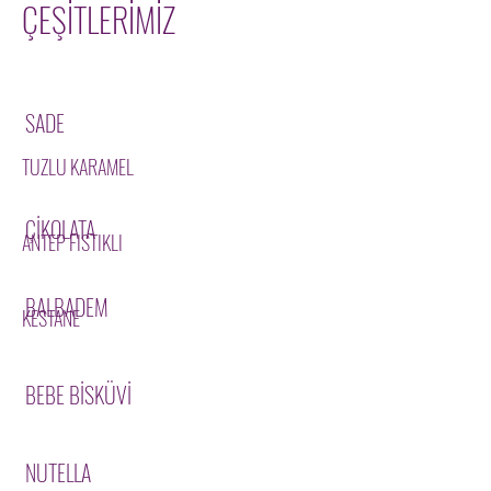
ÇEŞİTLERİMİZ
SADE
TUZLU KARAMEL
ÇİKOLATA
ANTEP FISTIKLI
BALBADEM
KESTANE
BEBE BİSKÜVİ
NUTELLA